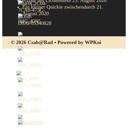
e-Tour um Lichtenstein
23. August 2020
Ein kleiner Quickie zwischendurch
21.
August 2020
© 2026 Csab@Rad
• Powered by
WPKoi