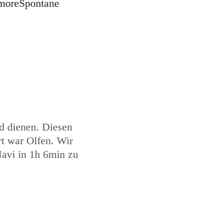
more
Spontane
ad dienen. Diesen
t war Olfen. Wir
Navi in 1h 6min zu