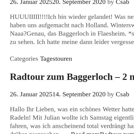
26. Januar 2025
20. September 2020
by
Csab
HUUUIIIII!!!!Ich bin wieder gelandet! Was ne
haben uns aufgemacht nach Holland. Winterswij
Naaa?Genau, das Baggerloch in Flaesheim. *sc
zu sehen. Ich hatte meine dann leider verges
Categories
Tagestouren
Radtour zum Baggerloch – 2 m
26. Januar 2025
14. September 2020
by
Csab
Hallo Ihr Lieben, was ein schönes Wetter hat
Radeln! Mit Julian wollte ich Samstag eigen
fahren, was ich anscheinend total verdrängt h